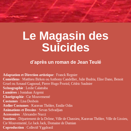
Le Magasin des
Suicides
d’après un roman de Jean Teulé
Adaptation et Direction artistique
: Franck Regnier
Comédiens
: Matthieu Birken ou Anthony Candellier, Julie Budria, Elise Dano, Benoit
Gruel ou Arnaud Gagnoud, Pierre Hugo Proriol, Cédric Saulnier
Scénographie
: Leslie Calatraba
Lumières :
Jontahan Argemi
Chorégraphie
: Cie Mouvementé
Costumes
: Lisa Desbois
Atelier Costumes
: Karavan Théâtre, Emilie Odin
Animations et Dessins
: Sevan Selvadjian
Accessoires
: Alexandre Nucci
Soutiens
: Département de la Drôme, Ville de Chassieu, Karavan Théâtre, Ville de Lissieu,
Cie Mouvementé, Le Jack Jack, Domaine de Damian
Coproduction
: Collectif Yggdrasil