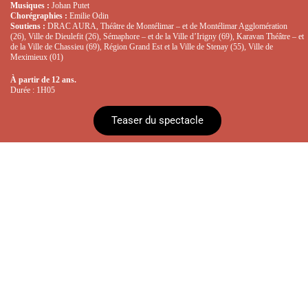
Musiques :
Johan Putet
Chorégraphies :
Emilie Odin
Soutiens :
DRAC AURA, Théâtre de Montélimar – et de Montélimar Agglomération
(26), Ville de Dieulefit (26), Sémaphore – et de la Ville d’Irigny (69), Karavan Théâtre – et
de la Ville de Chassieu (69), Région Grand Est et la Ville de Stenay (55), Ville de
Meximieux (01)
À
partir de 12 ans.
Durée : 1H05
Teaser du spectacle