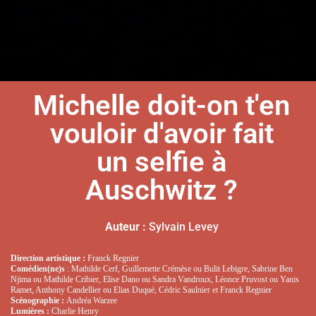
Michelle doit-on t'en
vouloir d'avoir fait
un selfie à
Auschwitz ?
Auteur :
Sylvain Levey
Direction artistique :
Franck Regnier
Comédien(ne)s
: Mathilde Cerf, Guillemette Crémèse ou Bulit Lebigre, Sabrine Ben
Njima ou Mathilde Cribier, Elise Dano ou Sandra Vandroux, Léonce Pruvost ou Yanis
Ramet, Anthony Candellier ou Elias Duqué, Cédric Saulnier et Franck Regnier
Scénographie :
Andréa Warzee
Lumières :
Charlie Henry