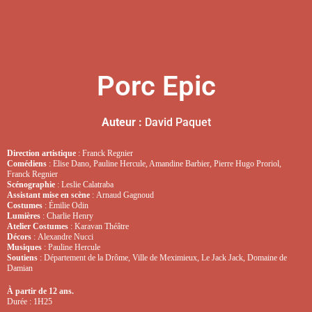
Porc Epic
Auteur :
David Paquet
Direction artistique
: Franck Regnier
Comédiens
: Elise Dano, Pauline Hercule, Amandine Barbier, Pierre Hugo Proriol,
Franck Regnier
Scénographie
: Leslie Calatraba
Assistant mise en scène
: Arnaud Gagnoud
Costumes
: Émilie Odin
Lumières
: Charlie Henry
Atelier Costumes
: Karavan Théâtre
Décors
: Alexandre Nucci
Musiques
: Pauline Hercule
Soutiens
: Département de la Drôme, Ville de Meximieux, Le Jack Jack, Domaine de
Damian
À
partir de 12 ans.
Durée : 1H25