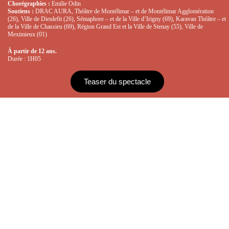
Chorégraphies :
Emilie Odin
Soutiens :
DRAC AURA, Théâtre de Montélimar – et de Montélimar Agglomération
(26), Ville de Dieulefit (26), Sémaphore – et de la Ville d’Irigny (69), Karavan Théâtre – et
de la Ville de Chassieu (69), Région Grand Est et la Ville de Stenay (55), Ville de
Meximieux (01)
À
partir de 12 ans.
Durée : 1H05
Teaser du spectacle