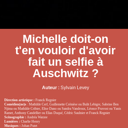
Michelle doit-on
t'en vouloir d'avoir
fait un selfie à
Auschwitz ?
Auteur :
Sylvain Levey
Direction artistique :
Franck Regnier
Comédien(ne)s
: Mathilde Cerf, Guillemette Crémèse ou Bulit Lebigre, Sabrine Ben
Njima ou Mathilde Cribier, Elise Dano ou Sandra Vandroux, Léonce Pruvost ou Yanis
Ramet, Anthony Candellier ou Elias Duqué, Cédric Saulnier et Franck Regnier
Scénographie :
Andréa Warzee
Lumières :
Charlie Henry
Musiques :
Johan Putet