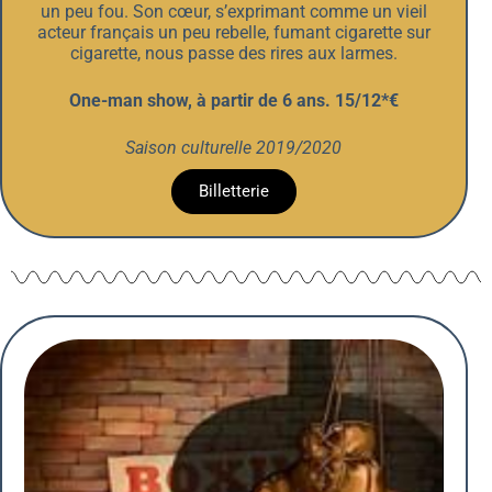
un peu fou. Son cœur, s’exprimant comme un vieil
acteur français un peu rebelle, fumant cigarette sur
cigarette, nous passe des rires aux larmes.
One-man show, à partir de 6 ans. 15/12*€
Saison culturelle 2019/2020
Billetterie