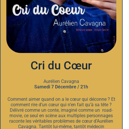
Cri du Cœur
Aurélien Cavagna
Samedi 7 Décembre / 21h
Comment aimer quand on a le cœur qui déconne ? Et
comment rire d’un cœur qui n’en fait qu’à sa tête ?
Délivré comme un conte, imaginé comme un road-
movie, ce seul en scène aux multiples personnages
raconte les véritables problèmes de cœur d’Aurélien
Cavagna. Tantôt lui-même, tantôt médecin